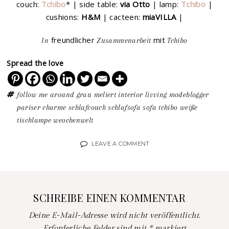
couch:
Tchibo
* | side table:
via Otto
| lamp:
Tchibo
|
cushions:
H&M
| cacteen:
miaVILLA
|
freundlicher
mit
In
Zusammenarbeit
Tchibo
Spread the love
follow me around
grau meliert
interior
livving
modeblogger
pariser charme
schlafcouch
schlafsofa
sofa
tchibo
weiße
tischlampe
weochenwelt
LEAVE A COMMENT
SCHREIBE EINEN KOMMENTAR
Deine E-Mail-Adresse wird nicht veröffentlicht.
Erforderliche Felder sind mit
*
markiert