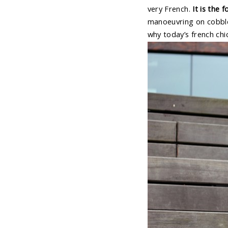
very French.
It is the 
manoeuvring on cobbles
why today’s french chi