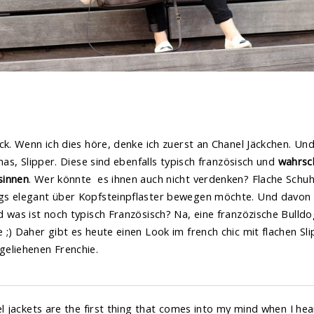
ick. Wenn ich dies höre, denke ich zuerst an Chanel Jäckchen. Un
nas, Slipper. Diese sind ebenfalls typisch französisch und
wahrsch
sinnen
. Wer könnte es ihnen auch nicht verdenken? Flache Schuh
s elegant über Kopfsteinpflaster bewegen möchte. Und davon 
 was ist noch typisch Französisch? Na, eine franzözische Bulldo
;) Daher gibt es heute einen Look im french chic mit flachen Sl
eliehenen Frenchie.
l jackets are the first thing that comes into my mind when I hear