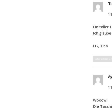
Ti
1
Ein toller
Ich glaube 
LG, Tina
ANTWORTE
Ay
1
Wooow!
Die Tasche