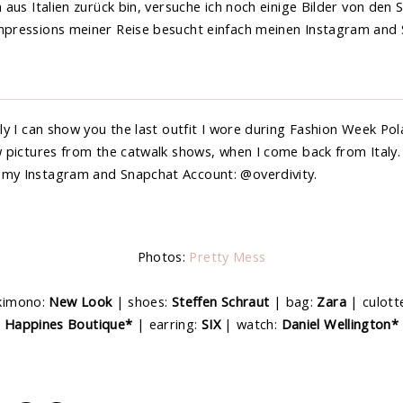
h aus Italien zurück bin, versuche ich noch einige Bilder von den
Impressions meiner Reise besucht einfach meinen Instagram and
ally I can show you the last outfit I wore during Fashion Week Pola
ew pictures from the catwalk shows, when I come back from Italy.
 my Instagram and Snapchat Account: @overdivity.
Photos:
Pretty Mess
kimono:
New Look
| shoes:
Steffen Schraut
| bag:
Zara
| culott
Happines Boutique*
| earring:
SIX
| watch:
Daniel Wellington*