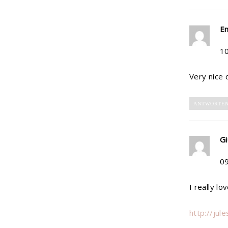
E
1
Very nice c
ANTWORTE
Gi
0
I really lov
http://jul