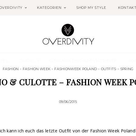
OVERDIVITY
KATEGORIEN
SHOP MY STYLE
KONTAK
ETES
TRAVEL
CLEO.LAIKA.THEGOLDENRETRIEVER
SOC
FASHION
•
FASHION WEEK
•
FASHIONWEEK POLAND
•
OUTFITS
•
SPRING
O & CULOTTE – FASHION WEEK 
09/06/2015
lich kann ich euch das letzte Outfit von der Fashion Week Poland 