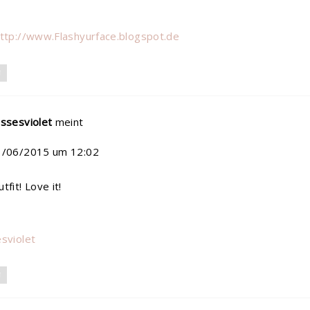
ttp://www.Flashyurface.blogspot.de
N
ssesviolet
meint
1/06/2015 um 12:02
fit! Love it!
sviolet
N