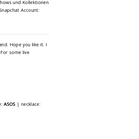
 Shows und Kollektionen
 Snapchat Account:
nd. Hope you like it. I
 For some live
e:
ASOS
| necklace: