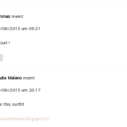
mmas
meint
0/06/2015 um 09:21
oat !
N
ulia Malano
meint
9/06/2015 um 20:17
e this outfit!
esonthemoon.blogspot.it/