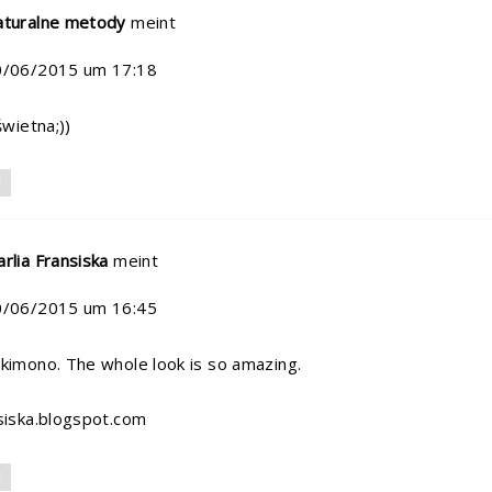
aturalne metody
meint
0/06/2015 um 17:18
świetna;))
N
rlia Fransiska
meint
0/06/2015 um 16:45
kimono. The whole look is so amazing.
siska.blogspot.com
N