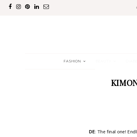
FASHION
BEAUTY
DIAB
KIMON
DE
: The final one! End