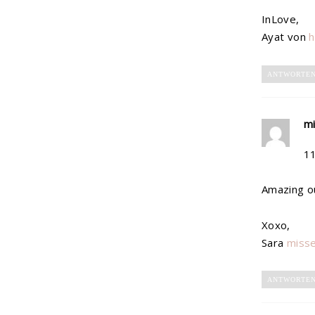
InLove,
Ayat von
h
ANTWORTE
mi
1
Amazing out
Xoxo,
Sara
misse
ANTWORTE