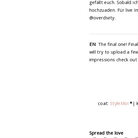
gefällt euch. Sobald ic
hochzuaden. Für live 
@overdivity.
EN
: The final one! Fin
will try to upload a f
impressions check out
coat:
StyleMoi
*
| 
Spread the love