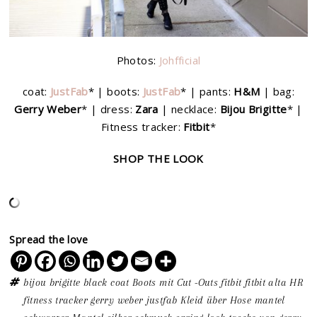
Photos:
Johfficial
coat:
JustFab
* | boots:
JustFab
* | pants:
H&M
| bag:
Gerry Weber
* | dress:
Zara
| necklace:
Bijou Brigitte
* |
Fitness tracker:
Fitbit
*
SHOP THE LOOK
Spread the love
bijou brigitte
black coat
Boots mit Cut -Outs
fitbit
fitbit alta HR
fitness tracker
gerry weber
justfab
Kleid über Hose
mantel