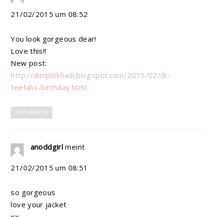
21/02/2015 um 08:52
You look gorgeous dear!
Love this!!
New post:
http://dimplekhadi.blogspot.com/2015/02/dr-
teefahs-birthday.html
ANTWORTEN
anoddgirl
meint
21/02/2015 um 08:51
so gorgeous
love your jacket
xx