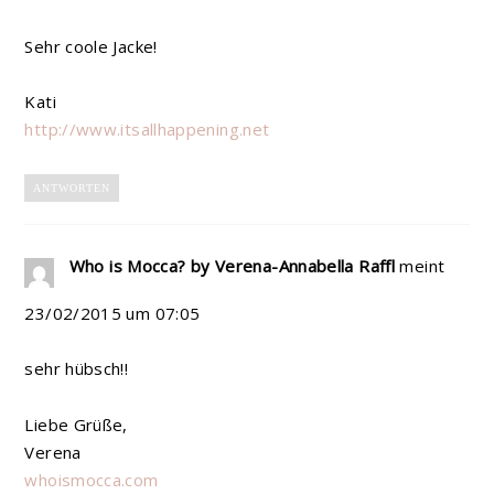
Sehr coole Jacke!
Kati
http://www.itsallhappening.net
ANTWORTEN
Who is Mocca? by Verena-Annabella Raffl
meint
23/02/2015 um 07:05
sehr hübsch!!
Liebe Grüße,
Verena
whoismocca.com