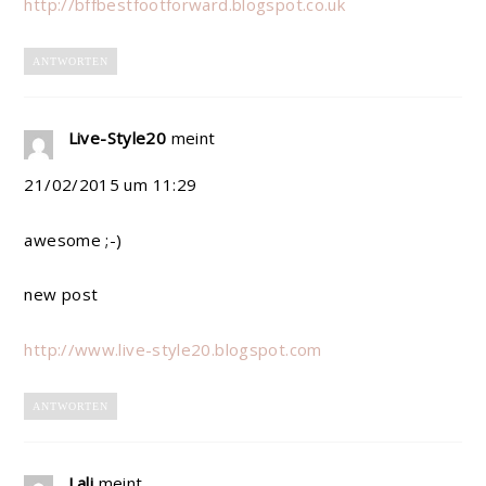
http://bffbestfootforward.blogspot.co.uk
ANTWORTEN
Live-Style20
meint
21/02/2015 um 11:29
awesome ;-)
new post
http://www.live-style20.blogspot.com
ANTWORTEN
Lali
meint