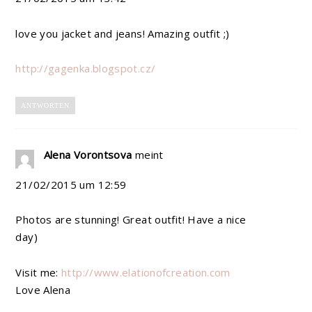
love you jacket and jeans! Amazing outfit ;)
http://gagenka.blogspot.cz/
ANTWORTEN
Alena Vorontsova
meint
21/02/2015 um 12:59
Photos are stunning! Great outfit! Have a nice
day)
Visit me:
http://www.elationofcreation.com
Love Alena