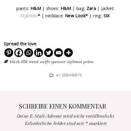
pants:
H&M
| shoes:
H&M
| bag:
Zara
| jacket:
StyleMoi
*
| necklace:
New Look*
| ring:
SIX
Spread the love
black
HM trend
outfit
sponsor
stylemoi
yelow
41
COMMENTS
SCHREIBE EINEN KOMMENTAR
Deine E-Mail-Adresse wird nicht veröffentlicht.
Erforderliche Felder sind mit
*
markiert