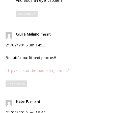
And adds an eye-catcher!
ANTWORTEN
Giulia Malano
meint
21/02/2015 um 14:53
Beautiful outfit and photos!!
http://julesonthemoon.blogspot.it/
ANTWORTEN
Kate P.
meint
21/02/2015 um 13:42