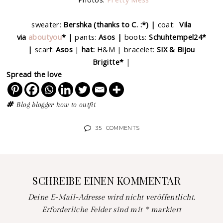
sweater:
Bershka (thanks to C. :*) |
coat:
Vila
via
aboutyou
* |
pants:
Asos |
boots:
Schuhtempel24*
|
scarf:
Asos
|
hat:
H&M | bracelet:
SIX & Bijou
Brigitte*
|
Spread the love
Blog
blogger
how to
outfit
35
COMMENTS
SCHREIBE EINEN KOMMENTAR
Deine E-Mail-Adresse wird nicht veröffentlicht.
Erforderliche Felder sind mit
*
markiert