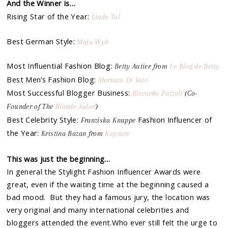
And the Winner is…
Rising Star of the Year:
Linda Tol
Best German Style:
Maja Wyh
Most Influential Fashion Blog:
Betty Autier from
Le Blog de Betty
Best Men’s Fashion Blog:
Mariano Di Vaio
Most Successful Blogger Business:
Riccardo Pozzoli
(Co-
Founder of The
Blonde Salad
)
Best Celebrity Style:
Fashion Influencer of
Franziska Knuppe
the Year:
Kristina Bazan from
Kayture
This was just the beginning…
In general the Stylight Fashion Influencer Awards were
great, even if the waiting time at the beginning caused a
bad mood. But they had a famous jury, the location was
very original and many international celebrities and
bloggers attended the event.Who ever still felt the urge to