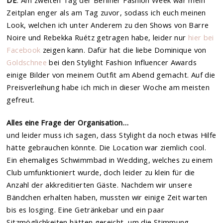
DE
: Am zweiten Tag der Berliner Fashion Week war mein
Zeitplan enger als am Tag zuvor, sodass ich euch meinen
Look, welchen ich unter Anderem zu den Shows von Barre
Noire und Rebekka Ruétz getragen habe, leider nur
hier bei
Facebook
zeigen kann. Dafür hat die liebe Dominique von
Goldschnee
bei den Stylight Fashion Influencer Awards
einige Bilder von meinem Outfit am Abend gemacht. Auf die
Preisverleihung habe ich mich in dieser Woche am meisten
gefreut.
Alles eine Frage der Organisation…
und leider muss ich sagen, dass Stylight da noch etwas Hilfe
hätte gebrauchen könnte. Die Location war ziemlich cool.
Ein ehemaliges Schwimmbad in Wedding, welches zu einem
Club umfunktioniert wurde, doch leider zu klein für die
Anzahl der akkreditierten Gäste. Nachdem wir unsere
Bändchen erhalten haben, mussten wir einige Zeit warten
bis es losging. Eine Getränkebar und ein paar
Sitzmöglichkeiten hätten gereicht, um die Stimmung