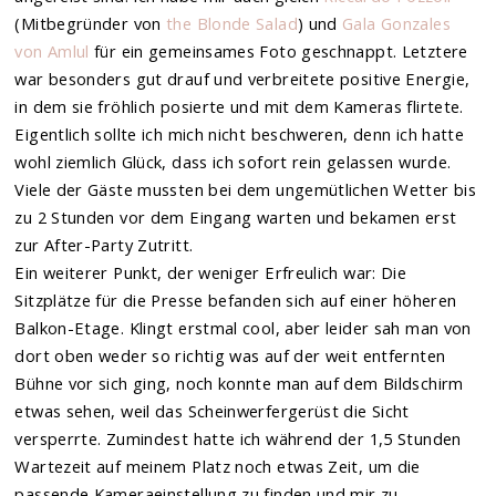
(Mitbegründer von
the Blonde Salad
) und
Gala Gonzales
von Amlul
für ein gemeinsames Foto geschnappt. Letztere
war besonders gut drauf und verbreitete positive Energie,
in dem sie fröhlich posierte und mit dem Kameras flirtete.
Eigentlich sollte ich mich nicht beschweren, denn ich hatte
wohl ziemlich Glück, dass ich sofort rein gelassen wurde.
Viele der Gäste mussten bei dem ungemütlichen Wetter bis
zu 2 Stunden vor dem Eingang warten und bekamen erst
zur After-Party Zutritt.
Ein weiterer Punkt, der weniger Erfreulich war: Die
Sitzplätze für die Presse befanden sich auf einer höheren
Balkon-Etage. Klingt erstmal cool, aber leider sah man von
dort oben weder so richtig was auf der weit entfernten
Bühne vor sich ging, noch konnte man auf dem Bildschirm
etwas sehen, weil das Scheinwerfergerüst die Sicht
versperrte. Zumindest hatte ich während der 1,5 Stunden
Wartezeit auf meinem Platz noch etwas Zeit, um die
passende Kameraeinstellung zu finden und mir zu