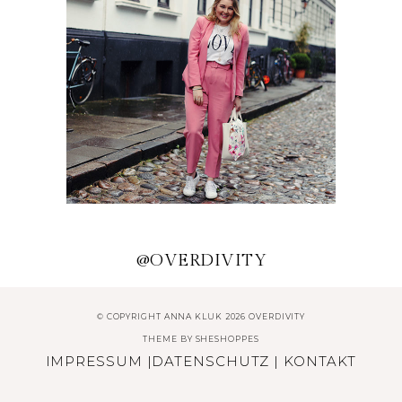
SOMMER 2020
POSITIVE VIBES MIT DER
TRENDFARBE BEETROOT
@OVERDIVITY
PURPLE
© COPYRIGHT ANNA KLUK 2026 OVERDIVITY
THEME BY
SHESHOPPES
IMPRESSUM
|
DATENSCHUTZ
|
KONTAKT