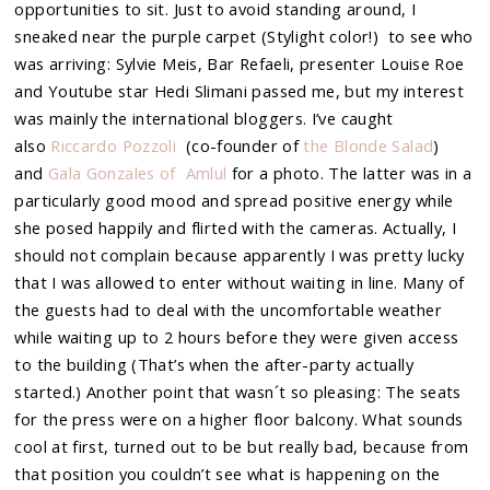
opportunities to sit. Just to avoid standing around, I
sneaked near the purple carpet (Stylight color!) to see who
was arriving: Sylvie Meis, Bar Refaeli, presenter Louise Roe
and Youtube star Hedi Slimani passed me, but my interest
was mainly the international bloggers. I’ve caught
also
Riccardo Pozzoli
(co-founder of
the Blonde Salad
)
and
Gala Gonzales of Amlul
for a photo. The latter was in a
particularly good mood and spread positive energy while
she posed happily and flirted with the cameras. Actually, I
should not complain because apparently I was pretty lucky
that I was allowed to enter without waiting in line. Many of
the guests had to deal with the uncomfortable weather
while waiting up to 2 hours before they were given access
to the building (That’s when the after-party actually
started.) Another point that wasn´t so pleasing: The seats
for the press were on a higher floor balcony. What sounds
cool at first, turned out to be but really bad, because from
that position you couldn’t see what is happening on the