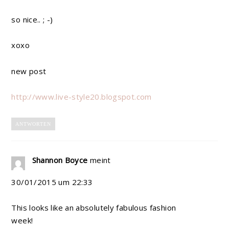
so nice.. ; -)
xoxo
new post
http://www.live-style20.blogspot.com
ANTWORTEN
Shannon Boyce
meint
30/01/2015 um 22:33
This looks like an absolutely fabulous fashion
week!