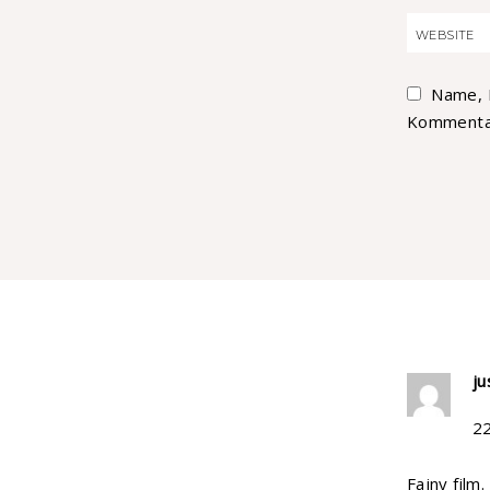
Name, 
Kommentar
ju
2
Fajny fil