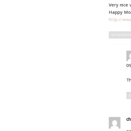
Very nice 
Happy Mo
http://ww
ANTWORTE
0
Th
A
c