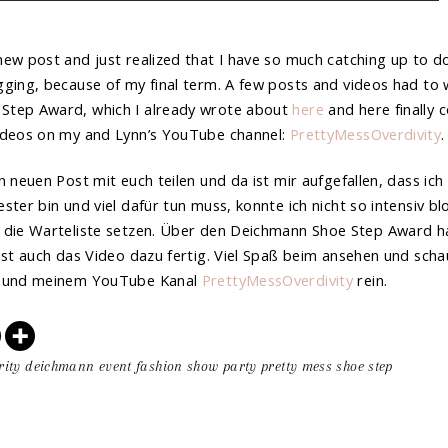
ew post and just realized that I have so much catching up to do.
ging, because of my final term. A few posts and videos had to wa
Step Award, which I already wrote about
here
and here finally 
videos on my and Lynn’s YouTube channel:
PrettyMessOverdivity
.
n neuen Post mit euch teilen und da ist mir aufgefallen, dass ich
ster bin und viel dafür tun muss, konnte ich nicht so intensiv b
 die Warteliste setzen. Über den Deichmann Shoe Step Award h
ist auch das Video dazu fertig. Viel Spaß beim ansehen und scha
’s und meinem YouTube Kanal
PrettyMessOverdivity
rein.
rity
deichmann
event
fashion show
party
pretty mess
shoe step