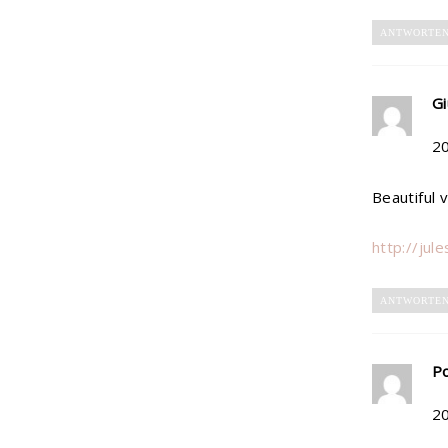
ANTWORTE
Gi
2
Beautiful v
http://jul
ANTWORTE
Po
2