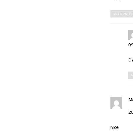
ANTWORTE
0
Dz
A
M
2
nice