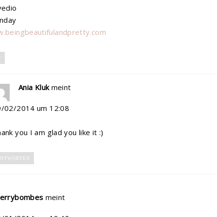
vedio
nday
w.beingbeautifulandpretty.com
N
Ania Kluk
meint
9/02/2014 um 12:08
ank you I am glad you like it :)
NTWORTEN
herrybombes
meint