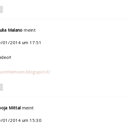
N
ulia Malano
meint
0/01/2014 um 17:51
ideo!!
esonthemoon.blogspot.it/
N
oja Mittal
meint
0/01/2014 um 15:30