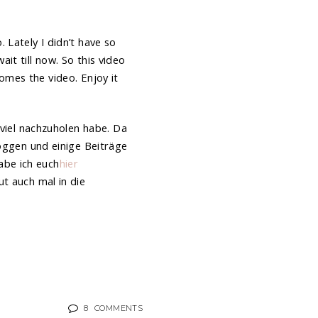
 Lately I didn’t have so
it till now. So this video
comes the video. Enjoy it
 viel nachzuholen habe. Da
loggen und einige Beiträge
abe ich euch
hier
ut auch mal in die
8
COMMENTS