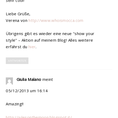
Sehr cool!
Liebe Grüße,
Verena von
http://www.whoismocca.com
Übrigens gibt es wieder eine neue "show your
style" – Aktion auf meinem Blog! Alles weitere
erfährst du
hier
.
ANTWORTEN
Giulia Malano
meint
05/12/2013 um 16:14
Amazing!!
http://julesonthemoon.blogspot.it/