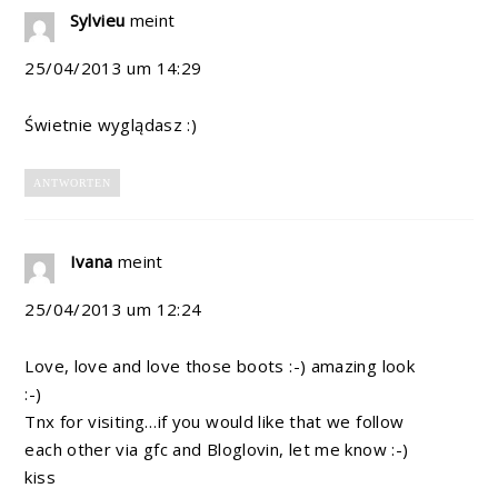
Sylvieu
meint
25/04/2013 um 14:29
Świetnie wyglądasz :)
ANTWORTEN
Ivana
meint
25/04/2013 um 12:24
Love, love and love those boots :-) amazing look
:-)
Tnx for visiting…if you would like that we follow
each other via gfc and Bloglovin, let me know :-)
kiss