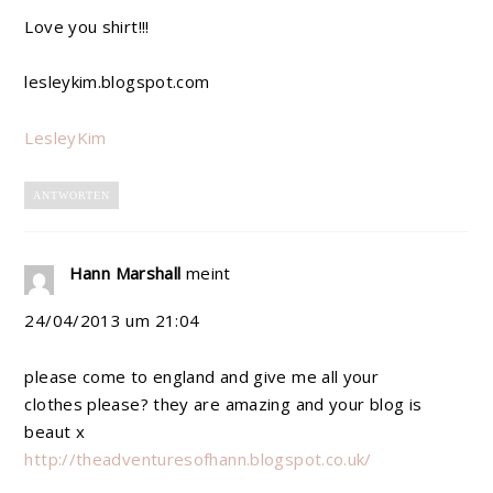
Love you shirt!!!
lesleykim.blogspot.com
LesleyKim
ANTWORTEN
Hann Marshall
meint
24/04/2013 um 21:04
please come to england and give me all your
clothes please? they are amazing and your blog is
beaut x
http://theadventuresofhann.blogspot.co.uk/