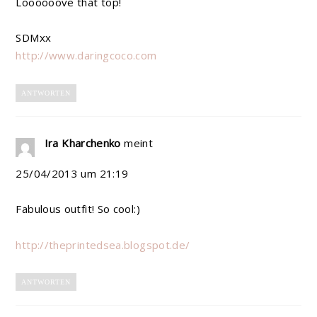
Loooooove that top!
SDMxx
http://www.daringcoco.com
ANTWORTEN
Ira Kharchenko
meint
25/04/2013 um 21:19
Fabulous outfit! So cool:)
http://theprintedsea.blogspot.de/
ANTWORTEN