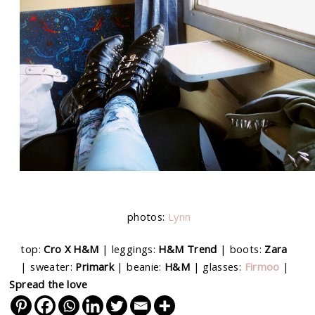
photos:
Lynn
top:
Cro X H&M
| leggings:
H&M Trend
| boots:
Zara
| sweater:
Primark
| beanie:
H&M
| glasses:
Firmoo
|
Spread the love