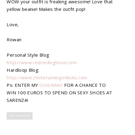
WOW your outfit is freaking awesome! Love that
yellow beanie! Makes the outfit pop!
Love,
Rowan
Personal Style Blog
http://www.redreidinghood.com
Hardloop Blog:
http://www.chicksrunningonkicks.com
Ps: ENTER MY
GIVEAWAY
FOR A CHANCE TO
WIN 100 EUROS TO SPEND ON SEXY SHOES AT
SARENZA!
ANTWORTEN