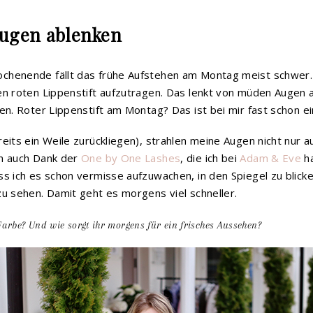
ugen ablenken
chenende fällt das frühe Aufstehen am Montag meist schwer. M
en roten Lippenstift aufzutragen. Das lenkt von müden Augen a
hen. Roter Lippenstift am Montag? Das ist bei mir fast schon e
reits ein Weile zurückliegen), strahlen meine Augen nicht nur 
rn auch Dank der
One by One Lashes
, die ich bei
Adam & Eve
ha
ss ich es schon vermisse aufzuwachen, in den Spiegel zu blick
zu sehen. Damit geht es morgens viel schneller.
Farbe? Und wie sorgt ihr morgens für ein frisches Aussehen?