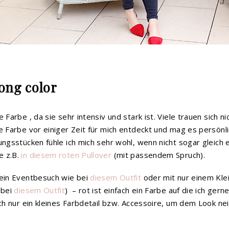
rong color
e Farbe , da sie sehr intensiv und stark ist. Viele trauen sich 
ie Farbe vor einiger Zeit für mich entdeckt und mag es persönl
dungsstücken fühle ich mich sehr wohl, wenn nicht sogar gleich
e z.B.
in diesem roten Pullover
(mit passendem Spruch).
 ein Eventbesuch wie bei
diesem Outfit
oder mit nur einem Kle
 bei
diesem Outfit
) – rot ist einfach ein Farbe auf die ich gerne
auch nur ein kleines Farbdetail bzw. Accessoire, um dem Look n