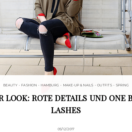
BEAUTY
•
FASHION
•
HAMBURG
•
MAKE-UP & NAILS
•
OUTFITS
•
SPRING
 LOOK: ROTE DETAILS UND ONE 
LASHES
05/12/2017