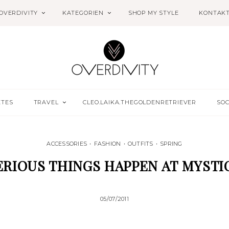
OVERDIVITY
KATEGORIEN
SHOP MY STYLE
KONTAK
ETES
TRAVEL
CLEO.LAIKA.THEGOLDENRETRIEVER
SOC
ACCESSORIES
•
FASHION
•
OUTFITS
•
SPRING
RIOUS THINGS HAPPEN AT MYSTI
05/07/2011