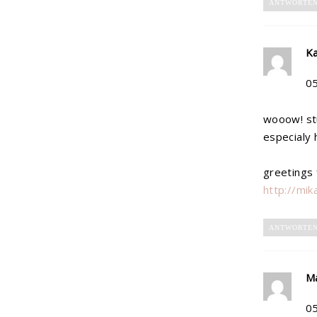
ANTWORTE
Ka
0
wooow! stu
especialy 
greetings
http://mik
ANTWORTE
M
0