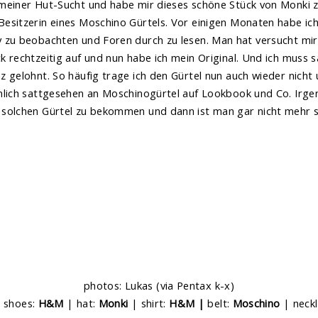
meiner Hut-Sucht und habe mir dieses schöne Stück von Monki z
Besitzerin eines Moschino Gürtels. Vor einigen Monaten habe ic
y zu beobachten und Foren durch zu lesen. Man hat versucht mi
k rechtzeitig auf und nun habe ich mein Original. Und ich muss 
z gelohnt. So häufig trage ich den Gürtel nun auch wieder nicht
emlich sattgesehen an Moschinogürtel auf Lookbook und Co. Irge
 solchen Gürtel zu bekommen und dann ist man gar nicht mehr 
photos: Lukas (via Pentax k-x)
|
shoes:
H&M
| hat:
Monki
| shirt:
H&M |
belt:
Moschino
| neck