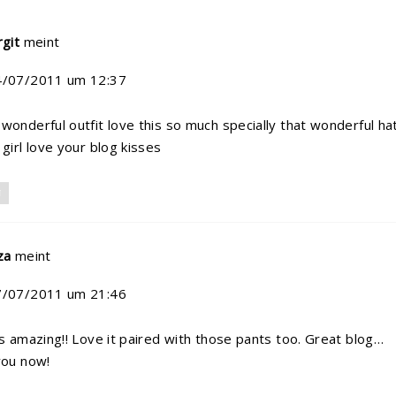
rgit
meint
4/07/2011 um 12:37
wonderful outfit love this so much specially that wonderful ha
 girl love your blog kisses
N
za
meint
7/07/2011 um 21:46
is amazing!! Love it paired with those pants too. Great blog…
you now!