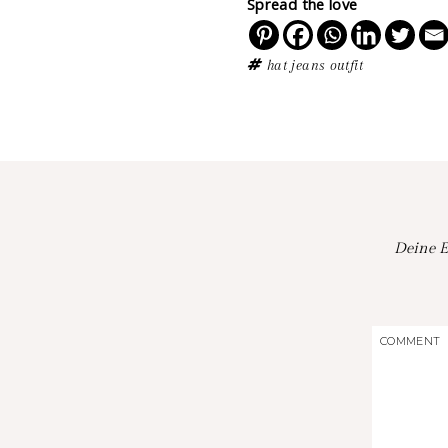
Spread the love
hat
jeans
outfit
Deine E