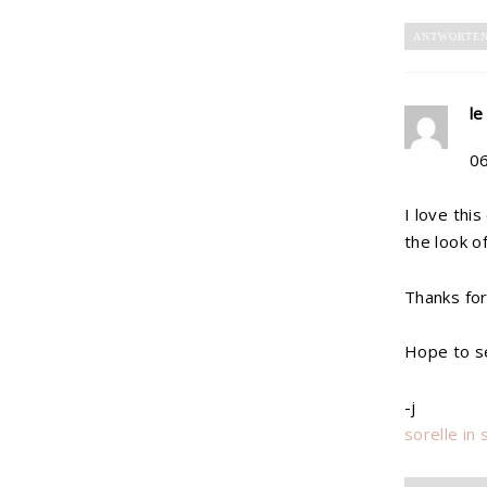
ANTWORTE
le
0
I love thi
the look of
Thanks for 
Hope to se
-j
sorelle in 