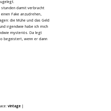
ugelegt.
h stunden damit verbracht
r einen Fake anzudrehen,
sagen: die Mühe und das Geld
 und irgendwie habe ich mich
ndwie mysteriös. Da legt
so begeistert, wenn er dann
lace:
vintage
|