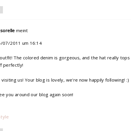
N
 sorelle
meint
6/07/2011 um 16:14
s outfit! The colored denim is gorgeous, and the hat really tops
f perfectly!
visiting us! Your blog is lovely, we're now happily following! :)
e you around our blog again soon!
style