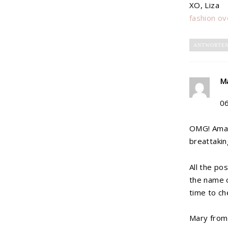
XO, Liza
fashion ov
ANTWORTE
M
0
OMG! Amazi
breattaking
All the po
the name o
time to ch
Mary fro