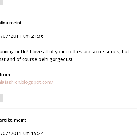
N
lina
meint
5/07/2011 um 21:36
nning outfit! I love all of your colthes and accessories, but
hat and of course belt! gorgeous!
 from
alafashion.blogspot.com/
N
areike
meint
5/07/2011 um 19:24