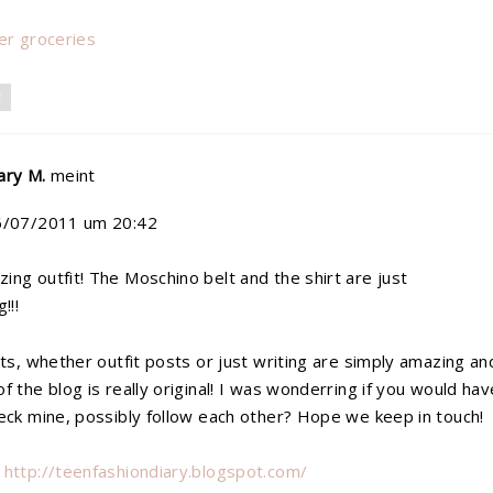
er groceries
N
ary M.
meint
6/07/2011 um 20:42
ng outfit! The Moschino belt and the shirt are just
!!!
sts, whether outfit posts or just writing are simply amazing an
f the blog is really original! I was wonderring if you would hav
eck mine, possibly follow each other? Hope we keep in touch!
m
http://teenfashiondiary.blogspot.com/