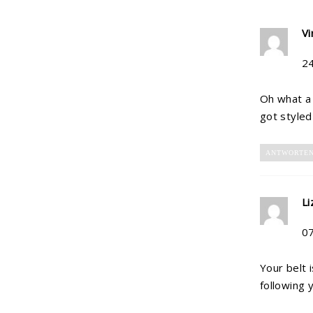
Vi
2
Oh what a 
got styled
ANTWORTE
Li
0
Your belt 
following 