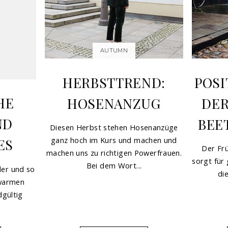
AUTUMN
HERBSTTREND:
POSI
HE
HOSENANZUG
DER
ND
BEE
Diesen Herbst stehen Hosenanzüge
ganz hoch im Kurs und machen und
ES
Der Frü
machen uns zu richtigen Powerfrauen.
sorgt für
Bei dem Wort...
ler und so
die
 warmen
gültig