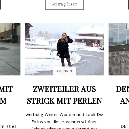
Beitrag lesen
FASHION
MIT
ZWEITEILER AUS
DE
EM
STRICK MIT PERLEN
A
werbung Winter Wonderland Look Die
Fotos vor dieser wunderschönen
m ist es
DE: 
Schneekulissee sind während der