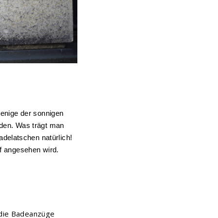
wenige der sonnigen
nden. Was trägt man
delatschen natürlich!
ef angesehen wird.
e die Badeanzüge