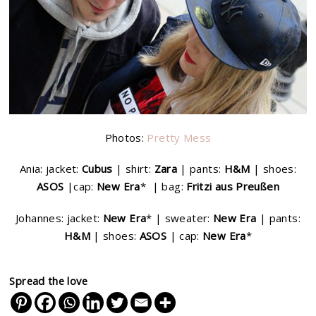
Photos:
Pretty Mess
Ania: jacket:
Cubus
| shirt:
Zara
| pants:
H&M
| shoes:
ASOS
|cap:
New Era
* | bag:
Fritzi aus Preußen
Johannes: jacket:
New Era
* | sweater:
New Era
| pants:
H&M
| shoes:
ASOS
| cap:
New Era
*
Spread the love