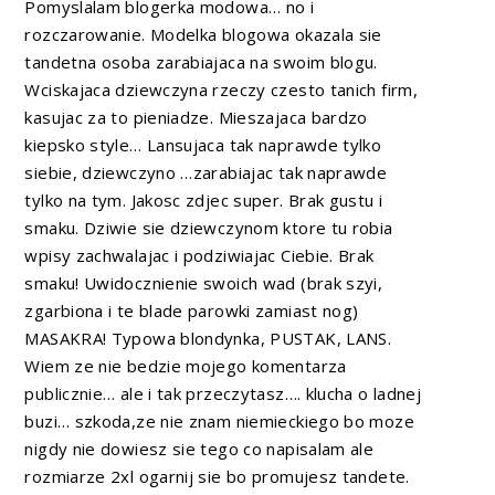
Pomyslalam blogerka modowa… no i
rozczarowanie. Modelka blogowa okazala sie
tandetna osoba zarabiajaca na swoim blogu.
Wciskajaca dziewczyna rzeczy czesto tanich firm,
kasujac za to pieniadze. Mieszajaca bardzo
kiepsko style… Lansujaca tak naprawde tylko
siebie, dziewczyno …zarabiajac tak naprawde
tylko na tym. Jakosc zdjec super. Brak gustu i
smaku. Dziwie sie dziewczynom ktore tu robia
wpisy zachwalajac i podziwiajac Ciebie. Brak
smaku! Uwidocznienie swoich wad (brak szyi,
zgarbiona i te blade parowki zamiast nog)
MASAKRA! Typowa blondynka, PUSTAK, LANS.
Wiem ze nie bedzie mojego komentarza
publicznie… ale i tak przeczytasz…. klucha o ladnej
buzi… szkoda,ze nie znam niemieckiego bo moze
nigdy nie dowiesz sie tego co napisalam ale
rozmiarze 2xl ogarnij sie bo promujesz tandete.