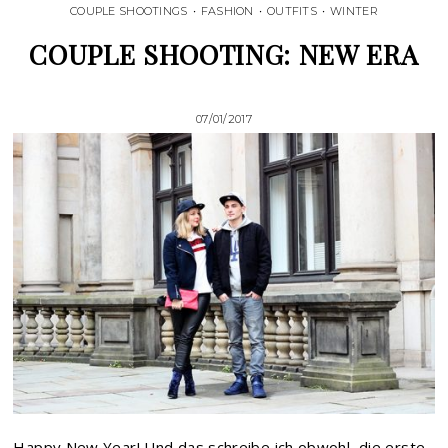
COUPLE SHOOTINGS
•
FASHION
•
OUTFITS
•
WINTER
COUPLE SHOOTING: NEW ERA
07/01/2017
Happy New Year! Und das schreibe ich obwohl, die erste