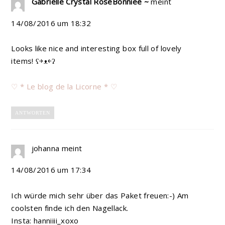
Gabrielle Crystal RoseBonniee ~
meint
14/08/2016 um 18:32
Looks like nice and interesting box full of lovely
items! ʕ￫ᴥ￩ʔ
♡ * Le blog de la Licorne * ♡
ANTWORTEN
johanna
meint
14/08/2016 um 17:34
Ich würde mich sehr über das Paket freuen:-) Am
coolsten finde ich den Nagellack.
Insta: hanniiii_xoxo