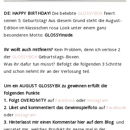
DE: HAPPY BIRTHDAY!
Die beliebte
GLOSSYBOX
feiert
seinen 5. Geburtstag! Aus diesem Grund steht die August-
Edition im klassischen rosa Look unter einem ganz
besonderen Motto:
GLOSSYinside
.
Ihr wollt auch mitfeiern?
Kein Problem, denn ich verlose 2
der
GLOSSYBOX
Geburtstags-Boxen.
Was ihr dafür tun müsst? Befolgt die folgenden 3 Schritte
und schon nehmt ihr an der Verlosung teil.
Um ein AUGUST GLOSSYBX zu gewinnen erfüllt die
folgenden Punkte
:
1.
Folgt OVERDIVITY
auf
Facebook
oder
Instagram
2
.
Liket und kommentiert das Gewinnspielfoto
auf
Facebook
oder
Instagram
3. Hinterlasst mir einen Kommentar hier auf dem Blog
und
verratet mir, welches Produkt ihr gerne mal in der