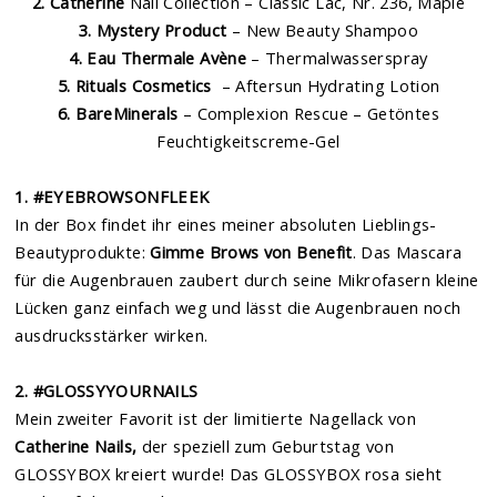
2. Catherine
Nail Collection – Classic Lac, Nr. 236, Maple
3.
Mystery Product
– New Beauty Shampoo
4. Eau Thermale Avène
– Thermalwasserspray
5. Rituals Cosmetics
– Aftersun Hydrating Lotion
6. BareMinerals
– Complexion Rescue – Getöntes
Feuchtigkeitscreme-Gel
1. #EYEBROWSONFLEEK
In der Box findet ihr eines meiner absoluten Lieblings-
Beautyprodukte:
Gimme Brows von Benefit
. Das Mascara
für die Augenbrauen zaubert durch seine Mikrofasern kleine
Lücken ganz einfach weg und lässt die Augenbrauen noch
ausdrucksstärker wirken.
2. #GLOSSYYOURNAILS
Mein zweiter Favorit ist der limitierte Nagellack von
Catherine Nails,
der speziell zum Geburtstag von
GLOSSYBOX kreiert wurde! Das GLOSSYBOX rosa sieht