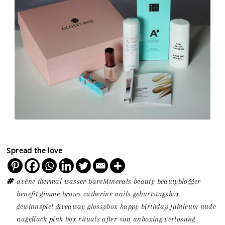
Spread the love
avène thermal wasser
bareMinerals
beauty
beautyblogger
benefit gimme brows
catherine nails
geburtstagsbox
gewinnspiel
giveaway
glossybox
happy birthday
jubileum
nude
nagellack
pink box
rituals after sun
unboxing
verlosung