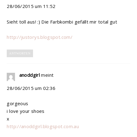
28/06/2015 um 11:52
Sieht toll aus! :) Die Farbkombi gefällt mir total gut
http://justorys.blogspot.com/
ANTWORTEN
anoddgirl
meint
28/06/2015 um 02:36
gorgeous
i love your shoes
x
http://anoddgirl.blogspot.com.au