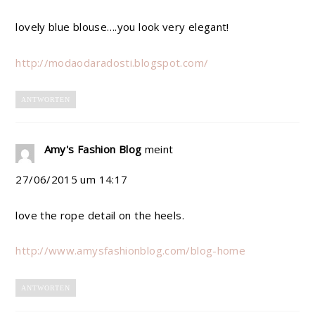
lovely blue blouse….you look very elegant!
http://modaodaradosti.blogspot.com/
ANTWORTEN
Amy's Fashion Blog
meint
27/06/2015 um 14:17
love the rope detail on the heels.
http://www.amysfashionblog.com/blog-home
ANTWORTEN