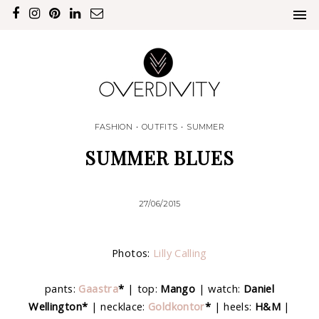
FASHION
•
OUTFITS
•
SUMMER
SUMMER BLUES
27/06/2015
Photos:
Lilly Calling
pants:
Gaastra
*
| top:
Mango
| watch:
Daniel
Wellington*
| necklace:
Goldkontor
*
| heels:
H&M
|