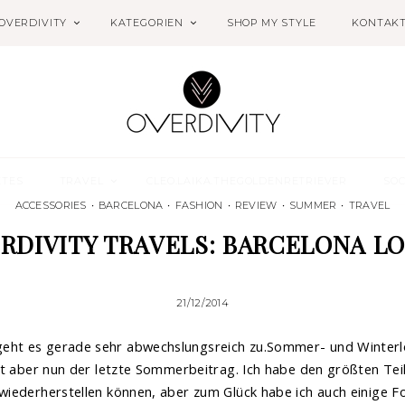
OVERDIVITY
KATEGORIEN
SHOP MY STYLE
KONTAK
ETES
TRAVEL
CLEO.LAIKA.THEGOLDENRETRIEVER
SOC
ACCESSORIES
•
BARCELONA
•
FASHION
•
REVIEW
•
SUMMER
•
TRAVEL
RDIVITY TRAVELS: BARCELONA L
21/12/2014
geht es gerade sehr abwechslungsreich zu.Sommer- und Winterl
 ist aber nun der letzte Sommerbeitrag. Ich habe den größten Tei
t wiederherstellen können, aber zum Glück habe ich auch einige