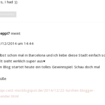
s, I had :))
NTWORTEN
ueppi7
meint
2/12/2014 um 14:44
lbst schon mal in Barcelona und ich liebe diese Stadt einfach so
it sieht wirklich super aus♥
 Blog startet heute ein tolles Gewinnspiel. Schau doch mal
rüße
eppi-cest-moi.blogspot.de/2014/12/22-turchen-blogger-
lender.html