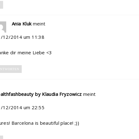
N
Ania Kluk
meint
1/12/2014 um 11:38
nke dir meine Liebe <3
NTWORTEN
althfashbeauty by Klaudia Fryzowicz
meint
1/12/2014 um 22:55
res! Barcelona is beautiful place! ;))