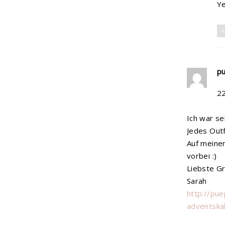
Ye
A
p
2
Ich war se
Jedes Outf
Auf meinem
vorbei :)
Liebste G
Sarah
http://pu
adventska