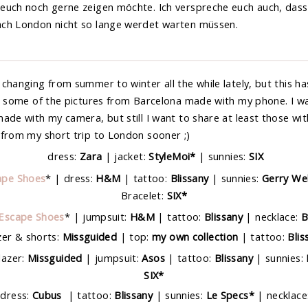
uch noch gerne zeigen möchte. Ich verspreche euch auch, dass i
ch London nicht so lange werdet warten müssen.
 changing from summer to winter all the while lately, but this 
u some of the pictures from Barcelona made with my phone. I wa
de with my camera, but still I want to share at least those with 
 from my short trip to London sooner ;)
dress:
Zara
| jacket:
StyleMoi*
| sunnies:
SIX
ape Shoes
* | dress:
H&M
| tattoo:
Blissany
| sunnies:
Gerry We
Bracelet:
SIX*
Escape Shoes
* | jumpsuit:
H&M
| tattoo:
Blissany
| necklace:
B
zer & shorts:
Missguided
| top:
my own collection
| tattoo:
Blis
lazer:
Missguided
| jumpsuit:
Asos
| tattoo:
Blissany
| sunnies:
SIX*
dress:
Cubus
| tattoo:
Blissany
| sunnies:
Le Specs*
| necklace