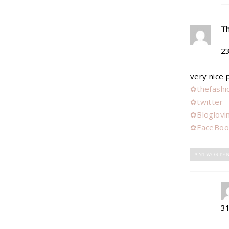
Th
2
very nice 
✿thefashio
✿twitter
✿Bloglovi
✿FaceBoo
ANTWORTE
3