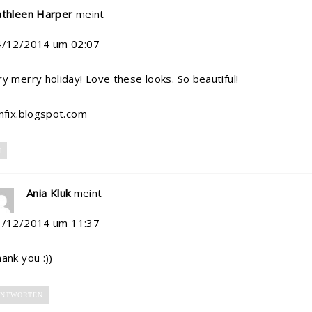
athleen Harper
meint
4/12/2014 um 02:07
y merry holiday! Love these looks. So beautiful!
nfix.blogspot.com
N
Ania Kluk
meint
1/12/2014 um 11:37
ank you :))
NTWORTEN