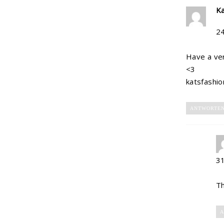
K
2
Have a ver
<3
katsfashio
ANTWORTE
3
Th
A