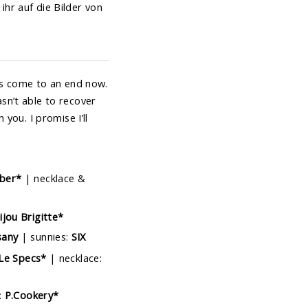
hr auf die Bilder von
has come to an end now.
sn’t able to recover
you. I promise I’ll
ber*
| necklace &
ijou Brigitte*
sany
| sunnies:
SIX
Le Specs*
| necklace:
:
P.Cookery*