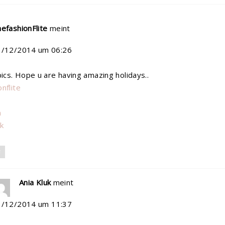
efashionFlite
meint
3/12/2014 um 06:26
pics. Hope u are having amazing holidays..
nflite
n
k
N
Ania Kluk
meint
1/12/2014 um 11:37