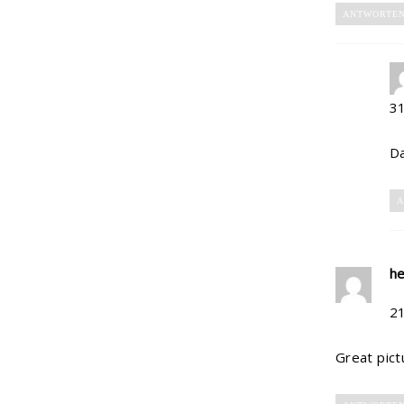
ANTWORTE
3
Da
A
he
2
Great pictu