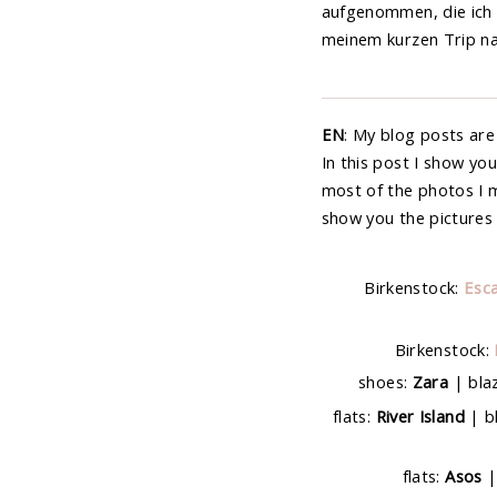
aufgenommen, die ich e
meinem kurzen Trip na
EN
: My blog posts are
In this post I show yo
most of the photos I ma
show you the pictures
Birkenstock:
Esc
Birkenstock:
shoes:
Zara
| bla
flats:
River Island
| b
flats:
Asos
|