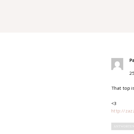
Pa
2
That top i
<3
http://zaz
ANTWORTE