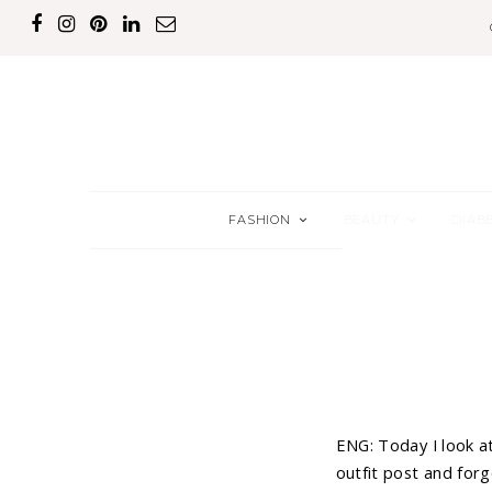
FASHION
BEAUTY
DIAB
ENG: Today I look at
outfit post and forg