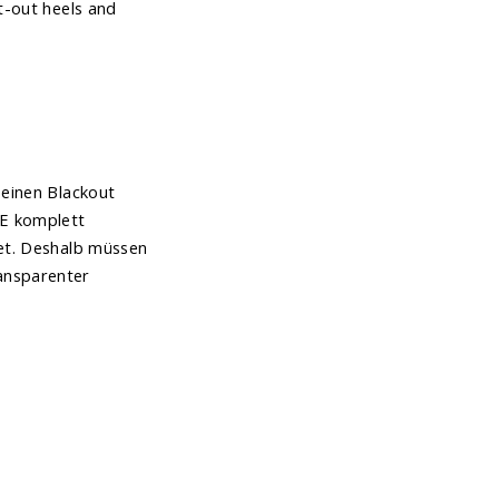
t-out heels and
 einen Blackout
IE komplett
iet. Deshalb müssen
ansparenter