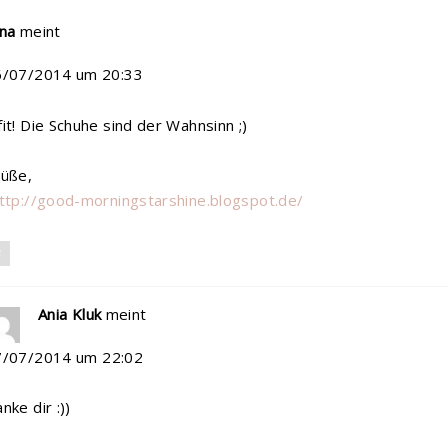
na
meint
6/07/2014 um 20:33
it! Die Schuhe sind der Wahnsinn ;)
rüße,
ttp://good-morningstarshine.blogspot.de/
N
Ania Kluk
meint
7/07/2014 um 22:02
nke dir :))