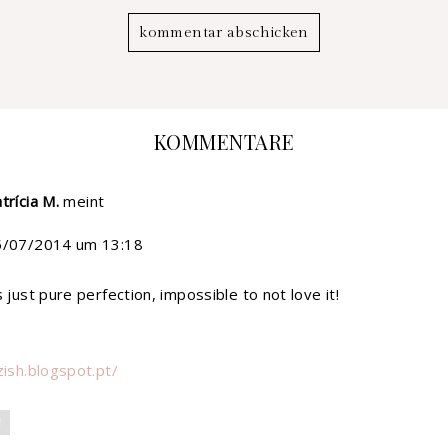
KOMMENTARE
trícia M.
meint
5/07/2014 um 13:18
s just pure perfection, impossible to not love it!
zish.blogspot.pt/
N