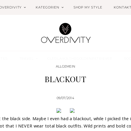
OVERDIVITY
KATEGORIEN
SHOP MY STYLE
KONTAK
ETES
TRAVEL
CLEO.LAIKA.THEGOLDENRETRIEVER
SOC
ALLGEMEIN
BLACKOUT
09/07/2014
 the black side. Maybe I even had a blackout, while I picked the 
ot that I NEVER wear total black outfits. Wild prints and bold c