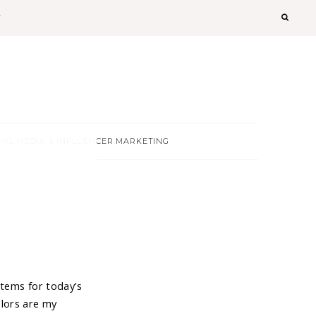
T
IAL MEDIA & INFLUENCER MARKETING
items for today’s
olors are my