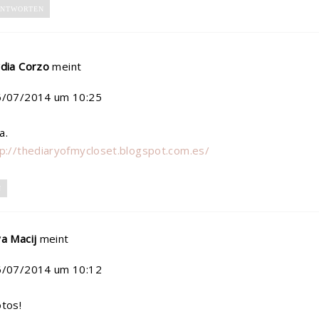
NTWORTEN
dia Corzo
meint
6/07/2014 um 10:25
a.
tp://thediaryofmycloset.blogspot.com.es/
N
a Macij
meint
6/07/2014 um 10:12
tos!