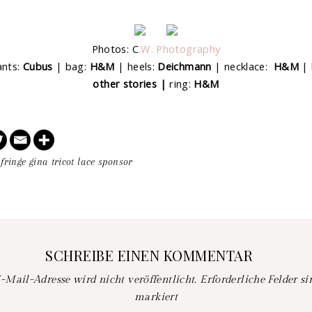
Photos: C
.W. Photography
nts:
Cubus
| bag:
H&M
| heels:
Deichmann
| necklace:
H&M
| 
other stories |
ring:
H&M
fringe
gina tricot
lace
sponsor
SCHREIBE EINEN KOMMENTAR
-Mail-Adresse wird nicht veröffentlicht.
Erforderliche Felder s
markiert