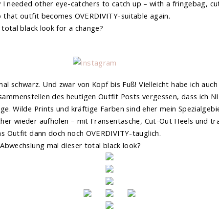
y I needed other eye-catchers to catch up – with a fringebag, cu
p that outfit becomes OVERDIVITY-suitable again.
 total black look for a change?
al schwarz. Und zwar von Kopf bis Fuß! Vielleicht habe ich auch
ammenstellen des heutigen Outfit Posts vergessen, dass ich N
age. Wilde Prints und kräftige Farben sind eher mein Spezialgeb
her wieder aufholen – mit Fransentasche, Cut-Out Heels und tr
as Outfit dann doch noch OVERDIVITY-tauglich.
 Abwechslung mal dieser total black look?