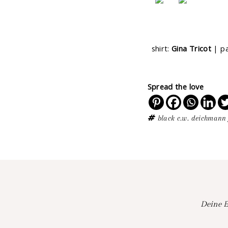
shirt:
Gina Tricot
| pa
Spread the love
black
c.w.
deichmann
Deine E