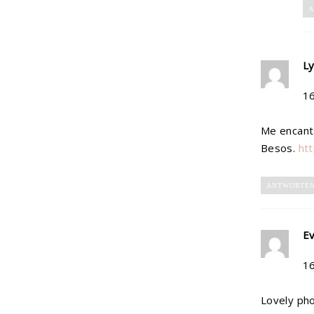
A
Ly
1
Me encant
Besos.
ht
ANTWORTE
Ev
1
Lovely pho