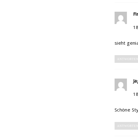
Fi
1
sieht geni
ANTWORTE
Ja
1
Schöne Styl
ANTWORTE