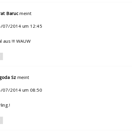
rat Baruc
meint
8/07/2014 um 12:45
al aus !!! WAUW
N
goda Sz
meint
8/07/2014 um 08:50
ing.!
N