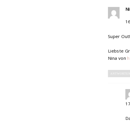
Ni
1
Super Outf
Liebste G
Nina von
h
ANTWORTE
1
Da