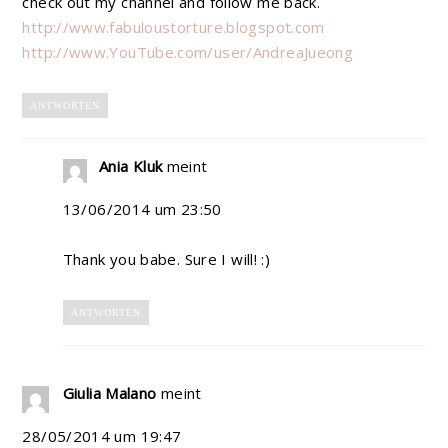
check out my channel and follow me back.
http://www.fabuloustorture.blogspot.com
http://www.YouTube.com/user/AndreaJueong
ANTWORTEN
Ania Kluk
meint
13/06/2014 um 23:50
Thank you babe. Sure I will! :)
ANTWORTEN
Giulia Malano
meint
28/05/2014 um 19:47