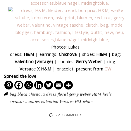
Photos: Lukas
dress:
H&M
| earrings:
Chicnova
| shoes:
H&M
| bag:
Valentino (vintage)
| sunnies:
Gerry Weber
| ring:
Versace X H&M
| bracelet:
present from
CW
Spread the love
bag
black
chicnova
dress
floral
gerry weber
H&M
heels
sponsor
sunnies
valentino
Versace HM
white
22
COMMENTS