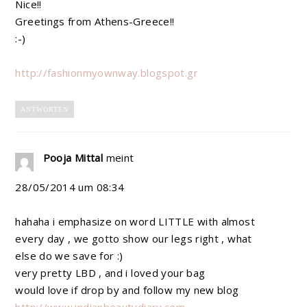
Nice!!
Greetings from Athens-Greece!!
:-)
http://fashionmyownway.blogspot.gr
ANTWORTEN
Pooja Mittal
meint
28/05/2014 um 08:34
hahaha i emphasize on word LITTLE with almost
every day , we gotto show our legs right , what
else do we save for :)
very pretty LBD , and i loved your bag
would love if drop by and follow my new blog