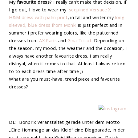
My
favourite dress
? I really can’t make that decision. If
I go out, I love to wear my
sequined Versace X
H&M dress with palm print
, in fall and winter my
long
sleeved, blue dress from Monki
is just perfect and in
summer i prefer wearing colors, like the patterned
dresses from
AX Paris
and
Gina Tricot
. Depending on
the season, my mood, the weather and the occasion, I
always have another favourite dress. I am really
disloyal, when it comes to that. At least I alwas return
to to each dress time after time ;)
What are you must-have, trend piece and favourite
dresses?
DE: Bonprix veranstaltet gerade unter dem Motto
„Eine Hommage an das Kleid“ eine Blogparade, in der
es darum geht, dem Kleid Ehre zu erweisen. Da ich