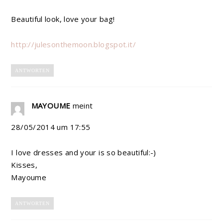
Beautiful look, love your bag!
http://julesonthemoon.blogspot.it/
ANTWORTEN
MAYOUME
meint
28/05/2014 um 17:55
I love dresses and your is so beautiful:-)
Kisses,
Mayoume
ANTWORTEN