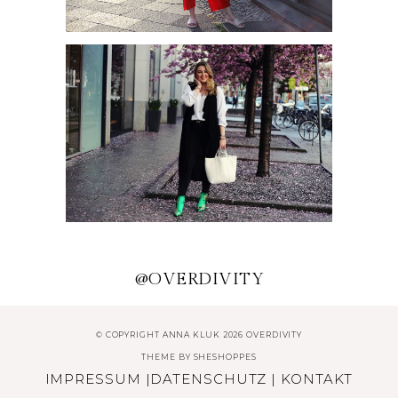
SPÄTSOMMER LOOK MIT
CORDJACKE
TRENDS AUS FERNOST –
ASIATISCHE PRINTS
...
@OVERDIVITY
© COPYRIGHT ANNA KLUK 2026 OVERDIVITY
THEME BY
SHESHOPPES
IMPRESSUM
|
DATENSCHUTZ
|
KONTAKT