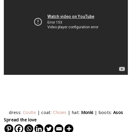
dress:
Coutie
| coat:
Choies
| hat:
Monki
| boots:
Asos
Spread the love