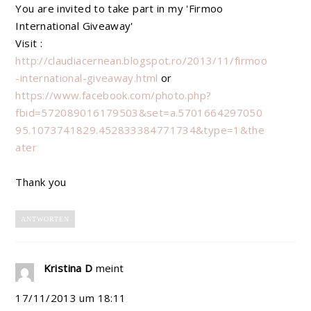
You are invited to take part in my 'Firmoo
International Giveaway'
Visit :
http://claudiacernean.blogspot.ro/2013/11/firmoo
-international-giveaway.html
or
https://www.facebook.com/photo.php?
fbid=572089016179503&set=a.5701664297050
95.1073741829.452833384771734&type=1&the
ater
Thank you
ANTWORTEN
Kristina D
meint
17/11/2013 um 18:11