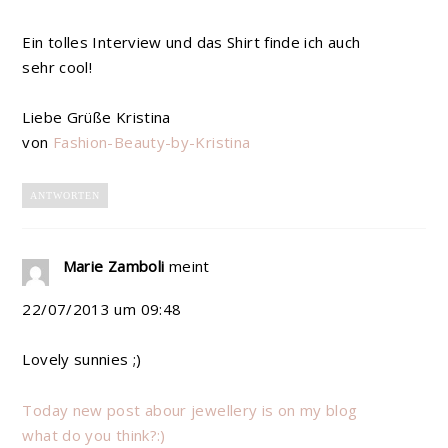
Ein tolles Interview und das Shirt finde ich auch
sehr cool!
Liebe Grüße Kristina
von
Fashion-Beauty-by-Kristina
ANTWORTEN
Marie Zamboli
meint
22/07/2013 um 09:48
Lovely sunnies ;)
Today new post abour jewellery is on my blog
what do you think?:)