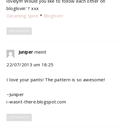
lovely!!!! Would you like to follow each other on
bloglovin' ? xxx
Gleaming Spire
*
Bloglovin'
ANTWORTEN
Juniper
meint
22/07/2013 um 18:25
I love your pants! The pattern is so awesome!
~Juniper
i-wasnt-there.blogspot.com
ANTWORTEN