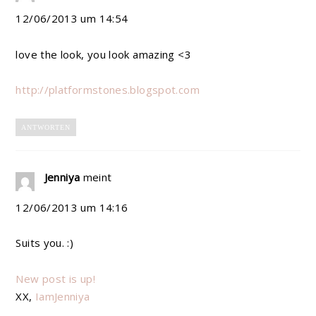
12/06/2013 um 14:54
love the look, you look amazing <3
http://platformstones.blogspot.com
ANTWORTEN
Jenniya
meint
12/06/2013 um 14:16
Suits you. :)
New post is up!
XX,
IamJenniya