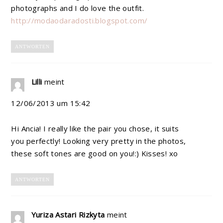
photographs and I do love the outfit.
http://modaodaradosti.blogspot.com/
ANTWORTEN
Lilli
meint
12/06/2013 um 15:42
Hi Ancia! I really like the pair you chose, it suits
you perfectly! Looking very pretty in the photos,
these soft tones are good on you!:) Kisses! xo
ANTWORTEN
Yuriza Astari Rizkyta
meint