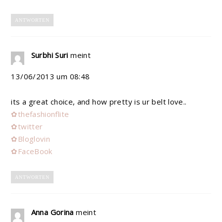
ANTWORTEN
Surbhi Suri
meint
13/06/2013 um 08:48
its a great choice, and how pretty is ur belt love..
✿thefashionflite
✿twitter
✿Bloglovin
✿FaceBook
ANTWORTEN
Anna Gorina
meint