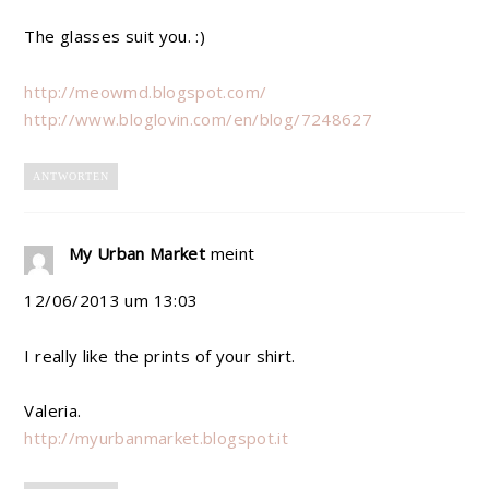
The glasses suit you. :)
http://meowmd.blogspot.com/
http://www.bloglovin.com/en/blog/7248627
ANTWORTEN
My Urban Market
meint
12/06/2013 um 13:03
I really like the prints of your shirt.
Valeria.
http://myurbanmarket.blogspot.it