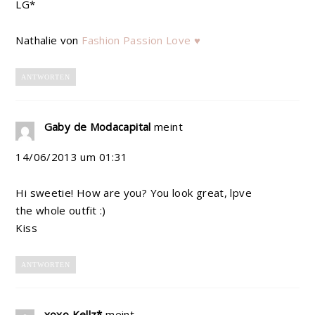
LG*
Nathalie von
Fashion Passion Love ♥
ANTWORTEN
Gaby de Modacapital
meint
14/06/2013 um 01:31
Hi sweetie! How are you? You look great, lpve
the whole outfit :)
Kiss
ANTWORTEN
xoxo Kellz*
meint