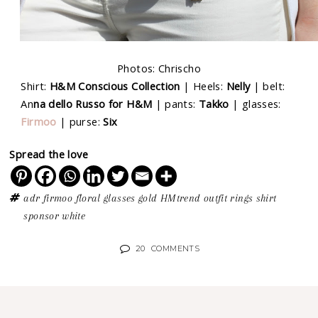
Photos: Chrischo
Shirt:
H&M Conscious Collection
| Heels:
Nelly
| belt:
An
na
dello Russo for H&M
| pants:
Takko
| glasses:
Firmoo
| purse:
Six
Spread the love
adr
firmoo
floral
glasses
gold
HMtrend
outfit
rings
shirt
sponsor
white
20
COMMENTS