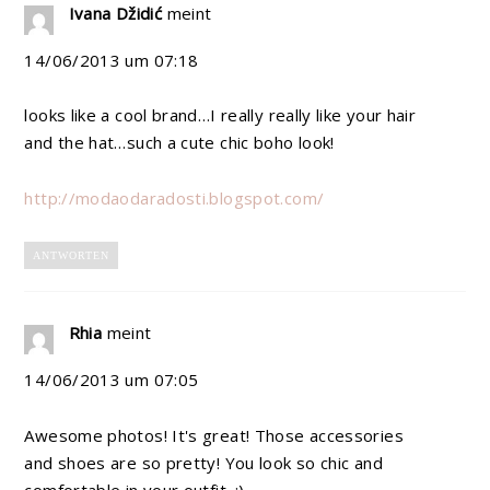
Ivana Džidić
meint
14/06/2013 um 07:18
looks like a cool brand…I really really like your hair
and the hat…such a cute chic boho look!
http://modaodaradosti.blogspot.com/
ANTWORTEN
Rhia
meint
14/06/2013 um 07:05
Awesome photos! It's great! Those accessories
and shoes are so pretty! You look so chic and
comfortable in your outfit. :)