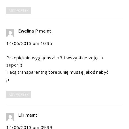
ANTWORTEN
Ewelina P
meint
14/06/2013 um 10:35
Przepięknie wyglądasz!! <3 I wszystkie zdjęcia
super ;)
Taką transparentną torebunię muszę jakoś nabyć
;)
ANTWORTEN
Lilli
meint
14/06/2013 um 09:39