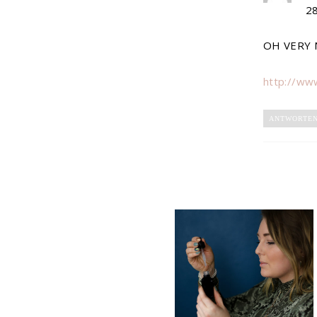
2
OH VERY NI
http://ww
ANTWORTE