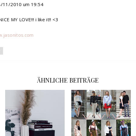
8/11/2010 um 19:54
CE MY LOVE!!! i like it!! <3
w.jasonitos.com
N
ÄHNLICHE BEITRÄGE