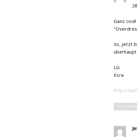
2
Ganz cool! 
"Overdress
So, jetzt 
überhaupt
LG
Esra
http://nac
ANTWORTE
Ja