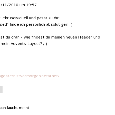
8/11/2010 um 19:57
Sehr individuell und passt zu dir!
ed" finde ich persönlich absolut geil :-)
bist du dran – wie findest du meinen neuen Header und
 mein Advents-Layout? ;-)
hgesternistvormorgen.netai.net/
N
son laucht
meint