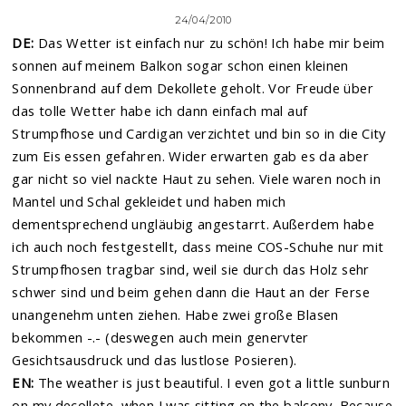
24/04/2010
DE:
Das Wetter ist einfach nur zu schön! Ich habe mir beim
sonnen auf meinem Balkon sogar schon einen kleinen
Sonnenbrand auf dem Dekollete geholt. Vor Freude über
das tolle Wetter habe ich dann einfach mal auf
Strumpfhose und Cardigan verzichtet und bin so in die City
zum Eis essen gefahren. Wider erwarten gab es da aber
gar nicht so viel nackte Haut zu sehen. Viele waren noch in
Mantel und Schal gekleidet und haben mich
dementsprechend ungläubig angestarrt. Außerdem habe
ich auch noch festgestellt, dass meine COS-Schuhe nur mit
Strumpfhosen tragbar sind, weil sie durch das Holz sehr
schwer sind und beim gehen dann die Haut an der Ferse
unangenehm unten ziehen. Habe zwei große Blasen
bekommen -.- (deswegen auch mein genervter
Gesichtsausdruck und das lustlose Posieren).
EN:
The weather is just beautiful. I even got a little sunburn
on my decollete, when I was sitting on the balcony. Because