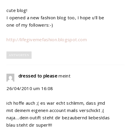
cute blog!
I opened a new fashion blog too, I hope u'll be
one of my followers:-)
http://lifegivemefashion.blogspot.com
ANTWORTEN
dressed to please
meint
26/04/2010 um 16:08
ich hoffe auch ;( es war echt schlimm, dass jmd
mit deinem eigenen account mails verschickt ;(
naja….dein outift steht dir bezaubernd liebes!das
blau steht dir super!!!!