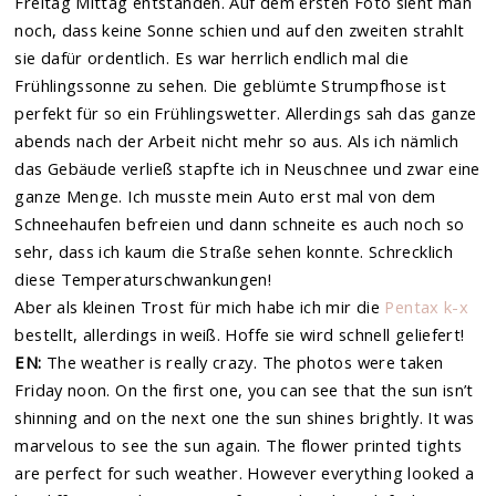
Freitag Mittag entstanden. Auf dem ersten Foto sieht man
noch, dass keine Sonne schien und auf den zweiten strahlt
sie dafür ordentlich. Es war herrlich endlich mal die
Frühlingssonne zu sehen. Die geblümte Strumpfhose ist
perfekt für so ein Frühlingswetter. Allerdings sah das ganze
abends nach der Arbeit nicht mehr so aus. Als ich nämlich
das Gebäude verließ stapfte ich in Neuschnee und zwar eine
ganze Menge. Ich musste mein Auto erst mal von dem
Schneehaufen befreien und dann schneite es auch noch so
sehr, dass ich kaum die Straße sehen konnte. Schrecklich
diese Temperaturschwankungen!
Aber als kleinen Trost für mich habe ich mir die
Pentax k-x
bestellt, allerdings in weiß. Hoffe sie wird schnell geliefert!
EN:
The weather is really crazy. The photos were taken
Friday noon. On the first one, you can see that the sun isn’t
shinning and on the next one the sun shines brightly. It was
marvelous to see the sun again. The flower printed tights
are perfect for such weather. However everything looked a