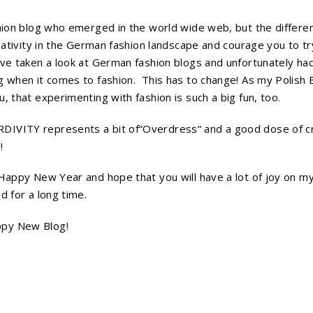
shion blog who emerged in the world wide web, but the differenc
reativity in the German fashion landscape and courage you to tr
ve taken a look at German fashion blogs and unfortunately had 
g when it comes to fashion. This has to change! As my Polish 
, that experimenting with fashion is such a big fun, too.
IVITY represents a bit of“Overdress“ and a good dose of cre
!
Happy New Year and hope that you will have a lot of joy on my b
d for a long time.
py New Blog!