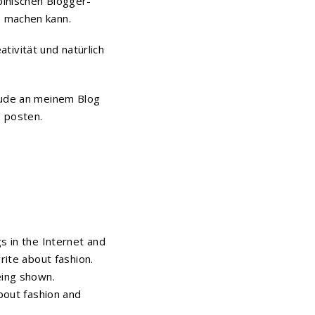
olnischen Blogger-
ß machen kann.
ivität und natürlich
reude an meinem Blog
u posten.
s in the Internet and
rite about fashion.
eing shown.
about fashion and