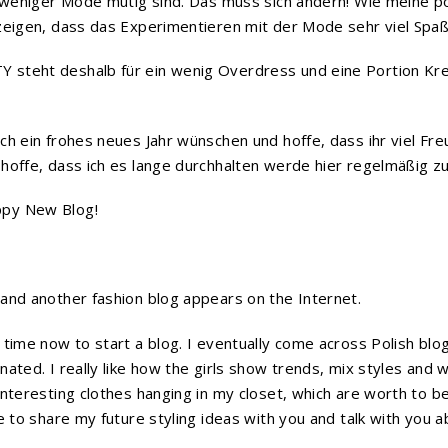
s weniger Mode mutig sind. Das muss sich ändern! Wie meine p
zeigen, dass das Experimentieren mit der Mode sehr viel Spa
teht deshalb für ein wenig Overdress und eine Portion Kreat
ch ein frohes neues Jahr wünschen und hoffe, dass ihr viel F
hoffe, dass ich es lange durchhalten werde hier regelmäßig z
py New Blog!
and another fashion blog appears on the Internet.
 time now to start a blog. I eventually come across Polish blog
ated. I really like how the girls show trends, mix styles and w
interesting clothes hanging in my closet, which are worth to b
e to share my future styling ideas with you and talk with you 