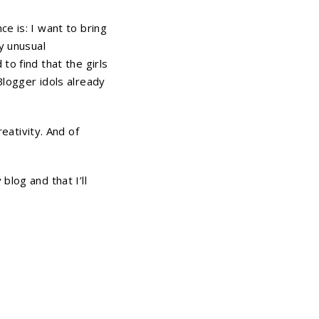
e is: I want to bring
y unusual
to find that the girls
Blogger idols already
ativity. And of
log and that I’ll