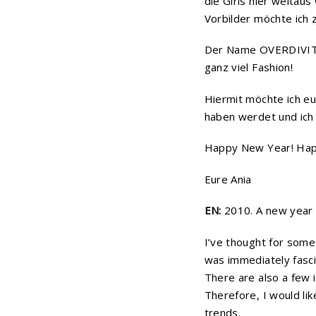
die Girls hier weitau
Vorbilder möchte ich 
Der Name OVERDIVITY s
ganz viel Fashion!
Hiermit möchte ich eu
haben werdet und ich 
Happy New Year! Hap
Eure Ania
EN:
2010. A new year 
I’ve thought for some
was immediately fascin
There are also a few 
Therefore, I would lik
trends.