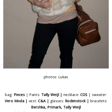
photos: Lukas
bag:
Pieces
| Pants:
Tally Weijl |
necklace:
COS
| sweater:
Vero Moda |
vest:
C&A |
glasses:
Rodenstock |
bracelets:
Bershka, Primark, Tally Weijl