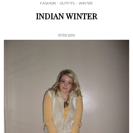
FASHION
•
OUTFITS
•
WINTER
INDIAN WINTER
07/01/2010