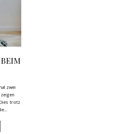
 BEIM
al zwei
e zeigen
Dies trotz
e...