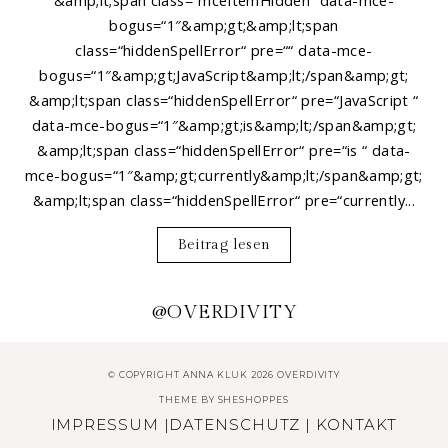
bogus=“1″&amp;gt;&amp;lt;span
class=“hiddenSpellError“ pre=““ data-mce-
bogus=“1″&amp;gt;JavaScript&amp;lt;/span&amp;gt;
&amp;lt;span class=“hiddenSpellError“ pre=“JavaScript “
data-mce-bogus=“1″&amp;gt;is&amp;lt;/span&amp;gt;
&amp;lt;span class=“hiddenSpellError“ pre=“is “ data-
mce-bogus=“1″&amp;gt;currently&amp;lt;/span&amp;gt;
&amp;lt;span class=“hiddenSpellError“ pre=“currently...
Beitrag lesen
@OVERDIVITY
© COPYRIGHT ANNA KLUK 2026 OVERDIVITY
THEME BY
SHESHOPPES
IMPRESSUM
|
DATENSCHUTZ
|
KONTAKT