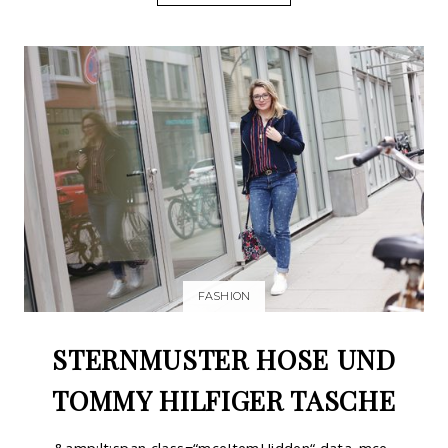
FASHION
STERNMUSTER HOSE UND
TOMMY HILFIGER TASCHE
&amp;lt;span class=“mceItemHidden“ data-mce-