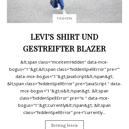
FASHION
LEVI’S SHIRT UND
GESTREIFTER BLAZER
&lt;span class=“mceItemHidden“ data-mce-
bogus=“1″&gt;&lt;span class=“hiddenSpellError“ pre=““
data-mce-bogus=“1″&gt;JavaScript&lt;/span&gt;
&lt;span class=“hiddenSpellError“ pre=“JavaScript “ data-
mce-bogus=“1″&gt;is&lt;/span&gt; &lt;span
class=“hiddenSpellError“ pre=“is “ data-mce-
bogus=“1″&gt;currently&lt;/span&gt; &lt;span
class=“hiddenSpellError“ pre=“currently...
Beitrag lesen