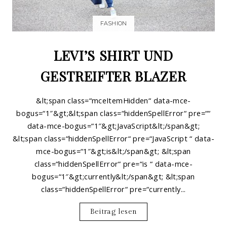
FASHION
LEVI’S SHIRT UND
GESTREIFTER BLAZER
&lt;span class=“mceItemHidden“ data-mce-
bogus=“1″&gt;&lt;span class=“hiddenSpellError“ pre=““
data-mce-bogus=“1″&gt;JavaScript&lt;/span&gt;
&lt;span class=“hiddenSpellError“ pre=“JavaScript “ data-
mce-bogus=“1″&gt;is&lt;/span&gt; &lt;span
class=“hiddenSpellError“ pre=“is “ data-mce-
bogus=“1″&gt;currently&lt;/span&gt; &lt;span
class=“hiddenSpellError“ pre=“currently...
Beitrag lesen