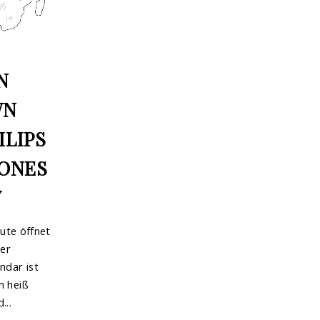
N
WN
ILIPS
HONES
Y
te öffnet
Der
dar ist
m heiß
...