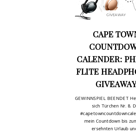
GIVEAWAY
CAPE TOW
COUNTDO
CALENDER: PH
FLITE HEADP
GIVEAWA
GEWINNSPIEL BEENDET Heu
sich Türchen Nr. 8. 
#capetowncountdowncalen
mein Countdown bis zu
ersehnten Urlaub und