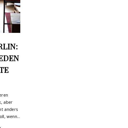
RLIN:
EDEN
TE
eren
, aber
ht anders
ll, wenn...